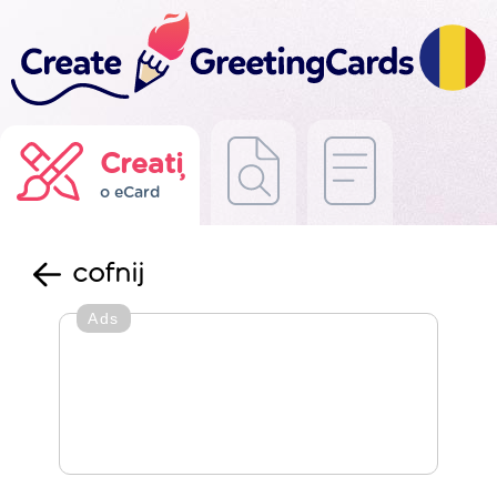
Creați
o eCard
cofnij
Ads