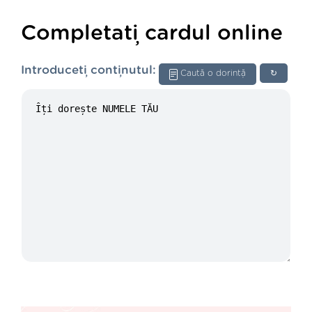
Completați cardul online
Introduceți conținutul:
Caută o dorință
↻