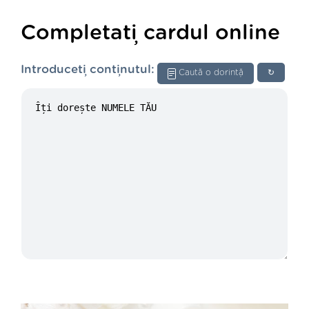
Completați cardul online
Introduceți conținutul:
Caută o dorință
↻