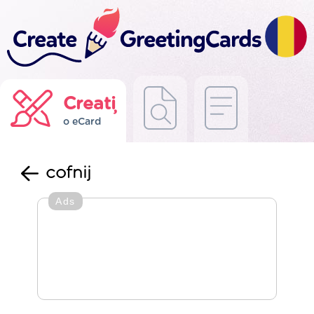
Creați
o eCard
cofnij
Ads