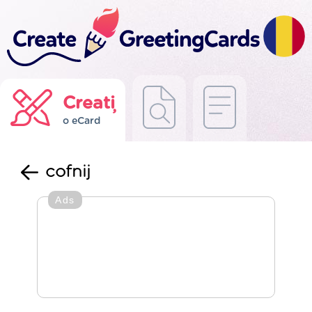
Creați
o eCard
cofnij
Ads