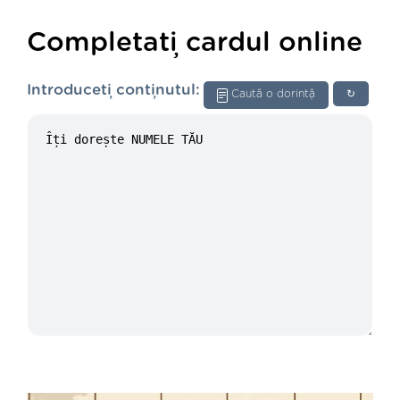
Completați cardul online
Introduceți conținutul:
Caută o dorință
↻