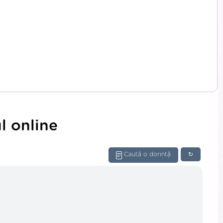
l online
Caută o dorință
↻