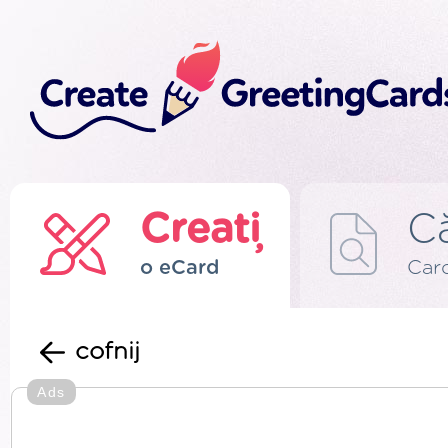
Creați
C
o eCard
Card
cofnij
Ads