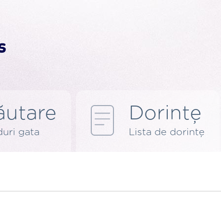
ăutare
Dorințe
uri gata
Lista de dorințe