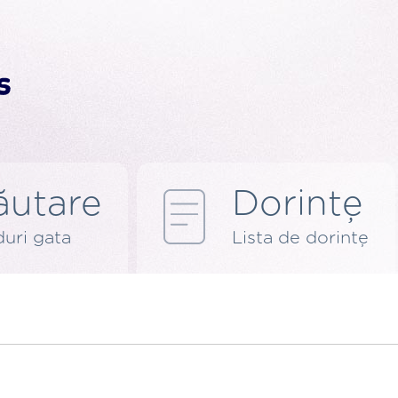
ăutare
Dorințe
uri gata
Lista de dorințe