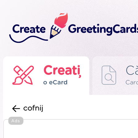
Creați
C
o eCard
Card
cofnij
Ads