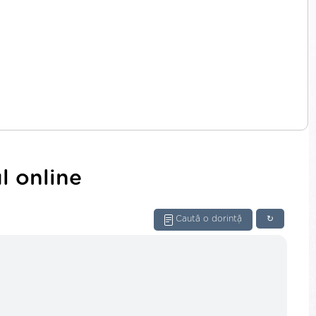
l online
Caută o dorință
↻