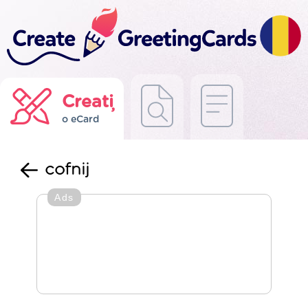
Creați
o eCard
cofnij
Ads