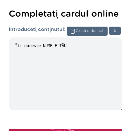
Completați cardul online
Introduceți conținutul:
Caută o dorință
↻