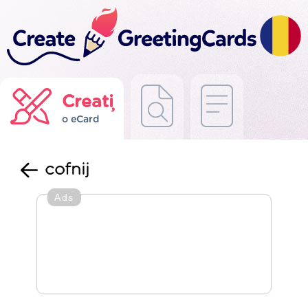
Creați
o eCard
cofnij
Ads