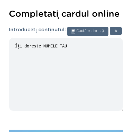
Completați cardul online
Introduceți conținutul:
Caută o dorință
↻