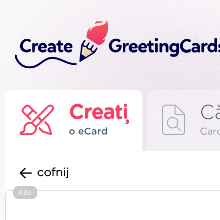
Creați
C
o eCard
Card
cofnij
Ads