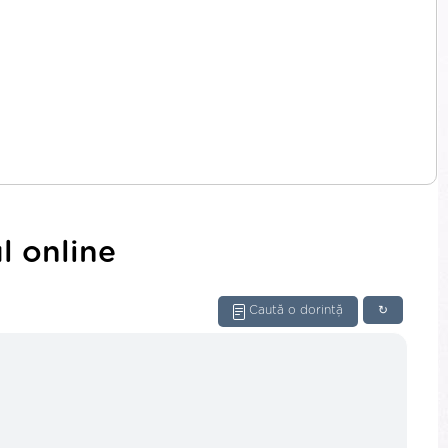
l online
Caută o dorință
↻