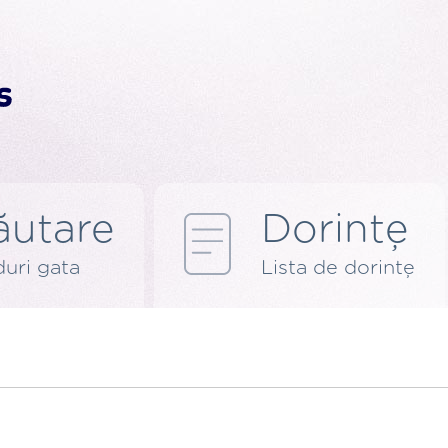
ăutare
Dorințe
uri gata
Lista de dorințe