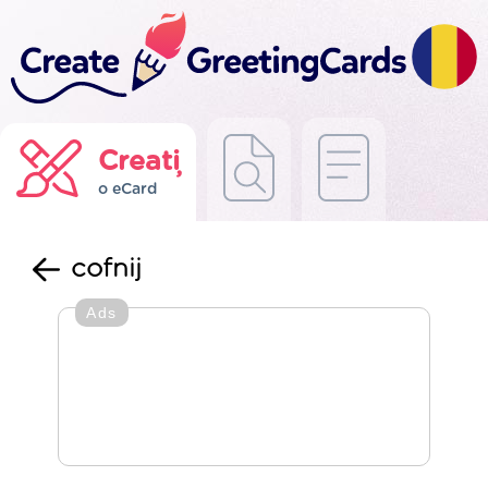
Creați
o eCard
cofnij
Ads