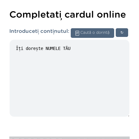
Completați cardul online
Introduceți conținutul:
Caută o dorință
↻