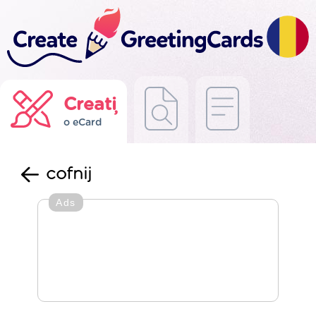
Creați
o eCard
cofnij
Ads