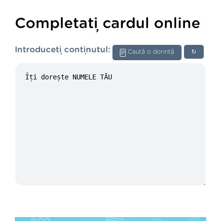
Completați cardul online
Introduceți conținutul:
Caută o dorință
↻