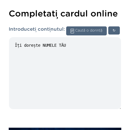
Completați cardul online
Introduceți conținutul:
Caută o dorință
↻