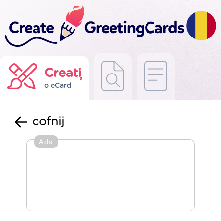
Creați
o eCard
cofnij
Ads