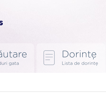
ăutare
Dorințe
uri gata
Lista de dorințe