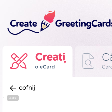
Creați
C
o eCard
Card
cofnij
Ads