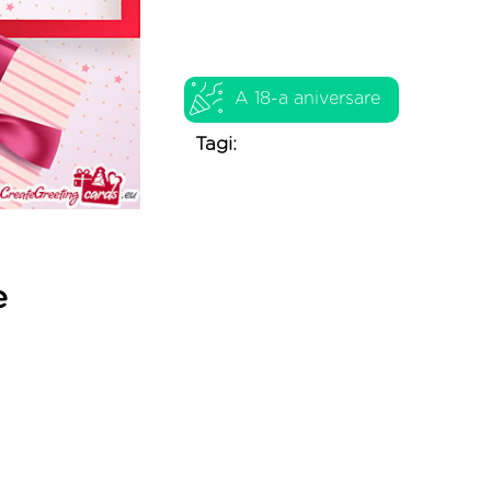
A 18-a aniversare
Tagi:
e