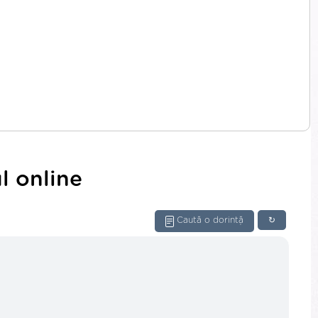
l online
Caută o dorință
↻