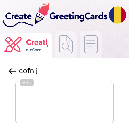
Creați
o eCard
cofnij
Ads