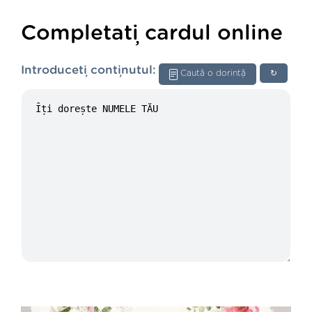
Completați cardul online
Introduceți conținutul:
Caută o dorință
↻