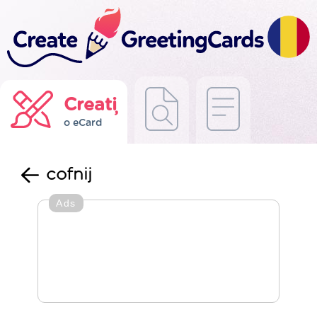
Creați
o eCard
cofnij
Ads