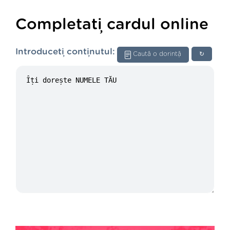
Completați cardul online
Introduceți conținutul:
Caută o dorință
↻