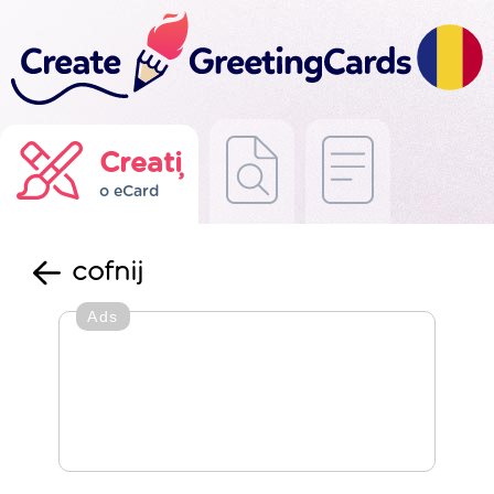
Creați
o eCard
cofnij
Ads