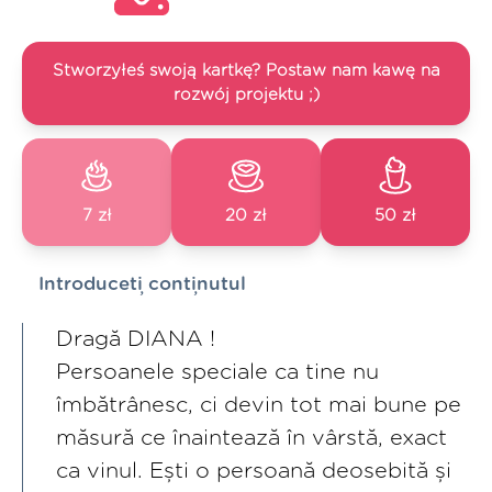
Stworzyłeś swoją kartkę? Postaw nam kawę na
rozwój projektu ;)
7 zł
20 zł
50 zł
Introduceți conținutul
Dragă DIANA !
Persoanele speciale ca tine nu
îmbătrânesc, ci devin tot mai bune pe
măsură ce înaintează în vârstă, exact
ca vinul. Ești o persoană deosebită și