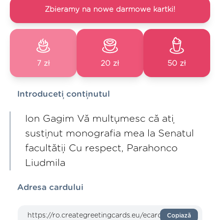
Zbieramy na nowe darmowe kartki!
7 zł
20 zł
50 zł
Introduceți conținutul
Ion Gagim Vă mulțumesc că ați
susținut monografia mea la Senatul
facultății Cu respect, Parahonco
Liudmila
Adresa cardului
Copiază