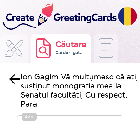
Căutare
Carduri gata
Ion Gagim Vă mulțumesc că ați
susținut monografia mea la
Senatul facultății Cu respect,
Para
Ads