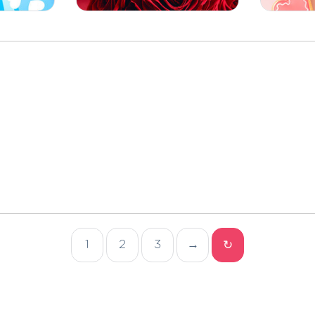
1
2
3
→
↻