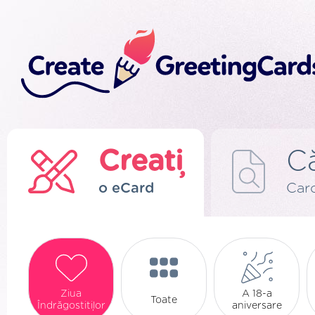
Creați
C
o eCard
Card
Ziua
A 18-a
Toate
Îndrăgostiților
aniversare