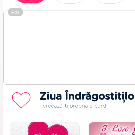
Ads
Ziua Îndrăgostițilo
- creează-ți propria e-card