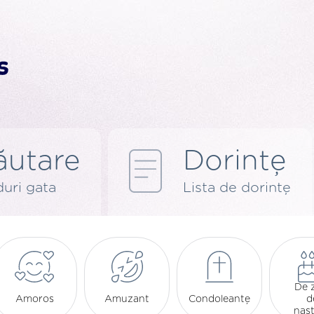
ăutare
Dorințe
uri gata
Lista de dorințe
De 
Amoros
Amuzant
Condoleanțe
d
naș