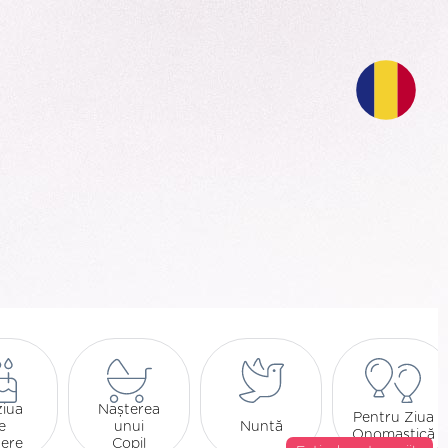
ziua
Nașterea
Pentru Ziua
e
unui
Nuntă
Onomastică
tere
Copil