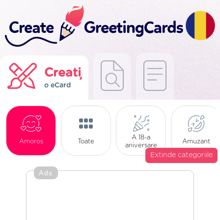
Creați
o eCard
A 18-a
Amoros
Toate
Amuzant
aniversare
Extinde categoriile
Ads