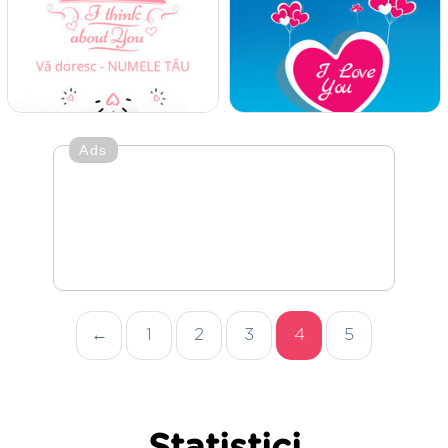
Ads
←
1
2
3
4
5